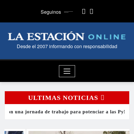
Skip
to
Seguinos
content
Desde el 2007 informando con responsabilidad
ULTIMAS NOTICIAS
a de trabajo para potenciar a las PyMEs de Alte Brown